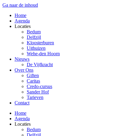
Ga naar de inhoud
Home
Agenda
Locaties
Bedum
Delfzijl
Kloosterburen
Uithuizen
Wehe-den Hoorn
Nieuws
De Vijfkracht
Over Ons
Giften
Caritas
Credo-cursus
Sander Hof
Tarieven
Contact
Home
Agenda
Locaties
Bedum
Delfzijl