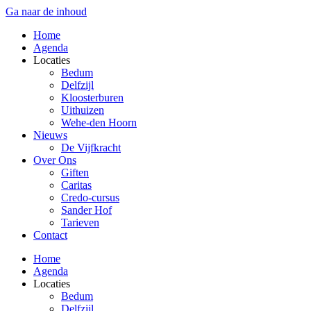
Ga naar de inhoud
Home
Agenda
Locaties
Bedum
Delfzijl
Kloosterburen
Uithuizen
Wehe-den Hoorn
Nieuws
De Vijfkracht
Over Ons
Giften
Caritas
Credo-cursus
Sander Hof
Tarieven
Contact
Home
Agenda
Locaties
Bedum
Delfzijl